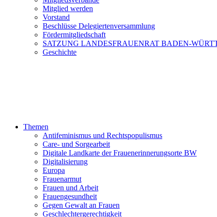
Mitglied werden
Vorstand
Beschlüsse Delegiertenversammlung
Fördermitgliedschaft
SATZUNG LANDESFRAUENRAT BADEN-WÜRT
Geschichte
Themen
Antifeminismus und Rechtspopulismus
Care- und Sorgearbeit
Digitale Landkarte der Frauenerinnerungsorte BW
Digitalisierung
Europa
Frauenarmut
Frauen und Arbeit
Frauengesundheit
Gegen Gewalt an Frauen
Geschlechtergerechtigkeit