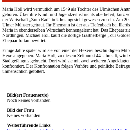
Maria Holl wird vermutlich um 1549 als Tochter des Ulmischen Amtm
geboren. Über ihre Kind- und Jugendzeit ist nichts überliefert, kurz vo
der Wirtschaft „Zum Rad“ in Ulm angestellt gewesen zu sein. Am 20. 
Ulmer Münster getraut. Ihr Ehemann ist der aus Tiefenbach bei Iller
Maria in ebenderselben Wirtschaft kennengelernt hat. Das Ehepaar zi
Nördlingen. Michael Holl kauft die dortige Gastherberge „Zur Golde
Ehepaar fortan bewirtet.
Einige Jahre später wird sie von einer der Hexerei beschuldigten Mitb
Hexe angegeben. Maria Holl, zu diesem Zeitpunkt 44 Jahre alt, wird ve
Stadtgefängnis gebracht. Dort wird sie mit zwei weiteren Angeklagte
konfrontiert. Der Konfrontation folgen Verhöre und peinliche Befragu
unmenschlich gefoltert.
Bild(er) Frauenort(e)
Noch keines vorhanden
Bild der Frau
Keines vorhanden
Weiterführende Links