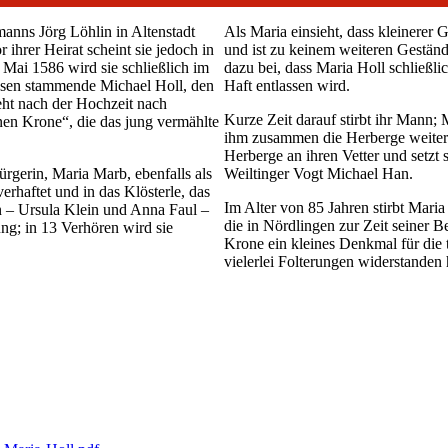
anns Jörg Löhlin in Altenstadt
Als Maria einsieht, dass kleinerer 
r ihrer Heirat scheint sie jedoch in
und ist zu keinem weiteren Gestän
Mai 1586 wird sie schließlich im
dazu bei, dass Maria Holl schließl
tissen stammende Michael Holl, den
Haft entlassen wird.
eht nach der Hochzeit nach
Kurze Zeit darauf stirbt ihr Mann;
nen Krone“, die das jung vermählte
ihm zusammen die Herberge weiter. 
Herberge an ihren Vetter und setzt s
ürgerin, Maria Marb, ebenfalls als
Weiltinger Vogt Michael Han.
rhaftet und in das Klösterle, das
Im Alter von 85 Jahren stirbt Maria
n – Ursula Klein und Anna Faul –
die in Nördlingen zur Zeit seiner 
ng; in 13 Verhören wird sie
Krone ein kleines Denkmal für die t
vielerlei Folterungen widerstanden 