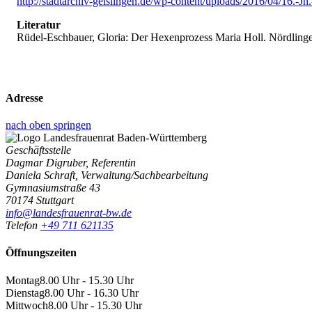
http://stadtarchiv-geislingen.de/wp-content/uploads/2016/04/16.-Jh
Literatur
Rüdel-Eschbauer, Gloria: Der Hexenprozess Maria Holl. Nördlinge
Adresse
nach oben springen
Geschäftsstelle
Dagmar Digruber, Referentin
Daniela Schraft, Verwaltung/Sachbearbeitung
Gymnasiumstraße 43
70174 Stuttgart
info@landesfrauenrat-bw.de
Telefon
+49 711 621135
Öffnungszeiten
Montag
8.00 Uhr - 15.30 Uhr
Dienstag
8.00 Uhr - 16.30 Uhr
Mittwoch
8.00 Uhr - 15.30 Uhr