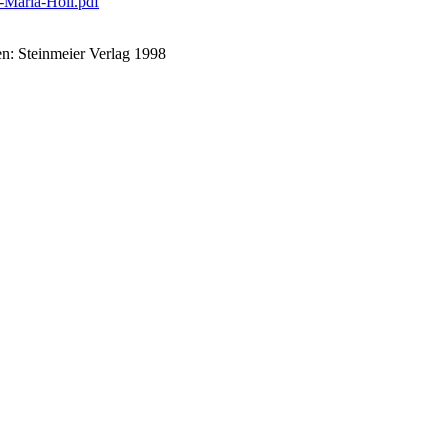
.-Maria-Holl.pdf
n: Steinmeier Verlag 1998