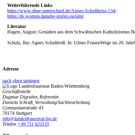
Weiterführende Links
https://www.ohne-unterschied.de/Agnes-Schultheiss-134/
https://de.women.danube-stories.eu/ulm/
Literatur
Hagen, August: Gestalten aus dem Schwäbischen Katholizismus Bd
Schulz, Ilse: Agnes Schultheiß. In: Ulmer FrauenWege im 20. Jahr
Adresse
nach oben springen
Geschäftsstelle
Dagmar Digruber, Referentin
Daniela Schraft, Verwaltung/Sachbearbeitung
Gymnasiumstraße 43
70174 Stuttgart
info@landesfrauenrat-bw.de
Telefon
+49 711 621135