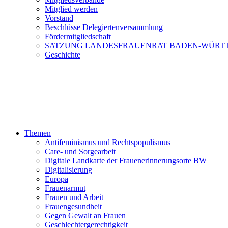
Mitglied werden
Vorstand
Beschlüsse Delegiertenversammlung
Fördermitgliedschaft
SATZUNG LANDESFRAUENRAT BADEN-WÜRT
Geschichte
Themen
Antifeminismus und Rechtspopulismus
Care- und Sorgearbeit
Digitale Landkarte der Frauenerinnerungsorte BW
Digitalisierung
Europa
Frauenarmut
Frauen und Arbeit
Frauengesundheit
Gegen Gewalt an Frauen
Geschlechtergerechtigkeit