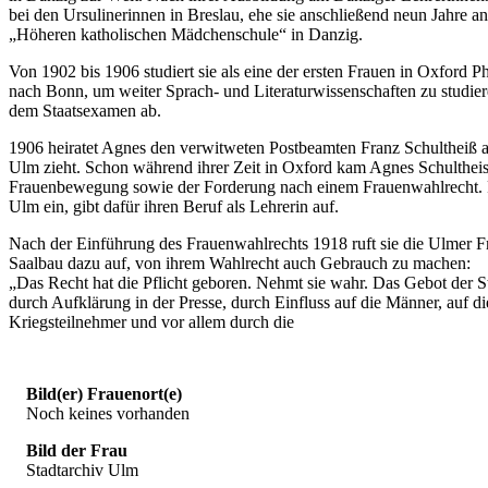
bei den Ursulinerinnen in Breslau, ehe sie anschließend neun Jahre an
„Höheren katholischen Mädchenschule“ in Danzig.
Von 1902 bis 1906 studiert sie als eine der ersten Frauen in Oxford Ph
nach Bonn, um weiter Sprach- und Literaturwissenschaften zu studiere
dem Staatsexamen ab.
1906 heiratet Agnes den verwitweten Postbeamten Franz Schultheiß 
Ulm zieht. Schon während ihrer Zeit in Oxford kam Agnes Schultheis 
Frauenbewegung sowie der Forderung nach einem Frauenwahlrecht. Für
Ulm ein, gibt dafür ihren Beruf als Lehrerin auf.
Nach der Einführung des Frauenwahlrechts 1918 ruft sie die Ulmer 
Saalbau dazu auf, von ihrem Wahlrecht auch Gebrauch zu machen:
„Das Recht hat die Pflicht geboren. Nehmt sie wahr. Das Gebot der St
durch Aufklärung in der Presse, durch Einfluss auf die Männer, auf d
Kriegsteilnehmer und vor allem durch die
Bild(er) Frauenort(e)
Noch keines vorhanden
Bild der Frau
Stadtarchiv Ulm