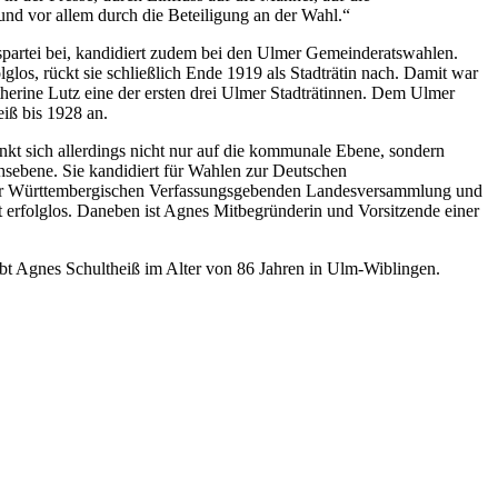
nd vor allem durch die Beteiligung an der Wahl.“
spartei bei, kandidiert zudem bei den Ulmer Gemeinderatswahlen.
lglos, rückt sie schließlich Ende 1919 als Stadträtin nach. Damit war
rine Lutz eine der ersten drei Ulmer Stadträtinnen. Dem Ulmer
iß bis 1928 an.
nkt sich allerdings nicht nur auf die kommunale Ebene, sondern
hsebene. Sie kandidiert für Wahlen zur Deutschen
ur Württembergischen Verfassungsgebenden Landesversammlung und
t erfolglos. Daneben ist Agnes Mitbegründerin und Vorsitzende einer
rbt Agnes Schultheiß im Alter von 86 Jahren in Ulm-Wiblingen.