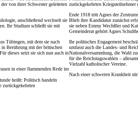
 der von ihrer Schwester geleiteten
zurückgekehrten Kriegsteilnehmer u
Ende 1918 tritt Agnes der Zentrum
ilologie, anschließend wechselt sie
Blieb ihre Kandidatur zunächst erfo
n. Ihr Studium schließt sie mit
sie neben Emmy Wechßler und Kathe
Gemeinderat gehört Agnes Schulthe
aus Tübingen, mit dem sie nach
Ihr politisches Engagement beschrä
in Berührung mit der britischen
umfasst auch die Landes- und Reic
 dieses setzt sie sich nun auch in
Nationalversammlung, die Wahl z
für die Reichstagswahlen – allesam
Vielzahl katholischer Vereine.
Frauen in einer flammenden Rede im
Nach einer schweren Krankheit sti
unde heißt: Politisch handeln
ie zurückgekehrten