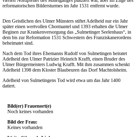
vierten Nordpfeiler des Mittelganges platziert war, aber im Zuge des
reformatorischen Bildersturmes im Jahr 1531 entfernt wurde.
Den Geistlichen des Ulmer Münsters stiftet Adelheid nur ein Jahr
später einen wertvollen Chormantel und 1393 erhalten die Ulmer
Beginen zur Krankenversorgung das „Sulmetinger Seelenhaus“, in
dem bis zur Reformation 1531 Schwestern des Franziskanerordens
beheimatet sind.
Nach dem Tod ihres Ehemanns Rudolf von Sulmetingen heiratet
Adelheid den Ulmer Patrizier Heinrich Krafft, einen Bruder des
Ulmer Bürgermeisters Ludwig Krafft. Mit ihm zusammen schenkt
Adelheid 1398 dem Kloster Blaubeuren das Dorf Machtolsheim.
Adelheid von Sulmetingens Tod wird etwa um das Jahr 1400
datiert.
Bild(er) Frauenort(e)
Noch keines vorhanden
Bild der Frau:
Keines vorhanden