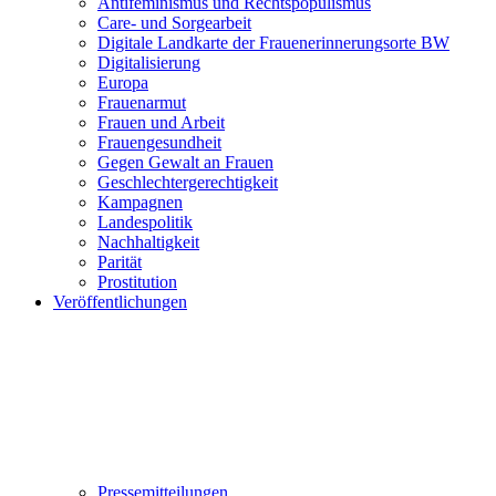
Antifeminismus und Rechtspopulismus
Care- und Sorgearbeit
Digitale Landkarte der Frauenerinnerungsorte BW
Digitalisierung
Europa
Frauenarmut
Frauen und Arbeit
Frauengesundheit
Gegen Gewalt an Frauen
Geschlechtergerechtigkeit
Kampagnen
Landespolitik
Nachhaltigkeit
Parität
Prostitution
Veröffentlichungen
Pressemitteilungen