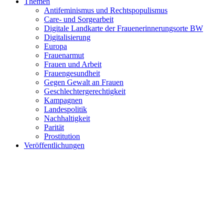
Themen
Antifeminismus und Rechtspopulismus
Care- und Sorgearbeit
Digitale Landkarte der Frauenerinnerungsorte BW
Digitalisierung
Europa
Frauenarmut
Frauen und Arbeit
Frauengesundheit
Gegen Gewalt an Frauen
Geschlechtergerechtigkeit
Kampagnen
Landespolitik
Nachhaltigkeit
Parität
Prostitution
Veröffentlichungen