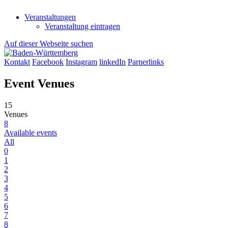
Veranstaltungen
Veranstaltung eintragen
Auf dieser Webseite suchen
Kontakt
Facebook
Instagram
linkedIn
Parnerlinks
Event Venues
15
Venues
8
Available events
All
0
1
2
3
4
5
6
7
8