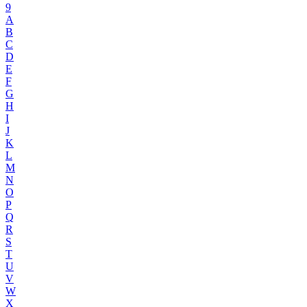
9
A
B
C
D
E
F
G
H
I
J
K
L
M
N
O
P
Q
R
S
T
U
V
W
X