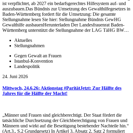
ist verpflichtet, ab 2027 ein bedarfsgerechtes Hilfesystem auf- und
auszubauen.Das Bündnis zur Umsetzung des Gewalthilfegesetzes in
Baden-Württemberg fordert für die Umsetzung: Die gesamte
Stellungnahme lesen Sie hier: Stellungnahme Bündnis GewHG
Gewalthilfe ausbauenHerunterladen Der Landesfrauenrat Baden-
Württemberg unterstützt die Stellungnahme der LAG TäHG BW…
Aktuelles
Stellungnahmen
Gegen Gewalt an Frauen
Istanbul-Konvention
Landespolitik
24. Juni 2026
Mittwoch, 24.6.26: Aktionstag #ParitätJetzt: Zur Hälfte des
Jahres für die Hälfte der Macht!
„Männer und Frauen sind gleichberechtigt. Der Staat fördert die
tatsächliche Durchsetzung der Gleichberechtigung von Frauen und
Männern und wirkt auf die Beseitigung bestehender Nachteile hin.“
(Art.3., S.2 Grundgesetz) In Artikel 3, Absatz 2, Satz 2 formuliert