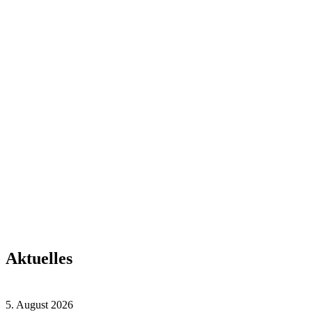
Baden-
Württemberg ist
gemeinnützig.
Wir freuen uns
über Spenden auf
folgendes Konto:
Landesbank
Baden-
Württemberg
IBAN: DE29 6005
0101 0001 2608 25
Aktuelles
5. August 2026