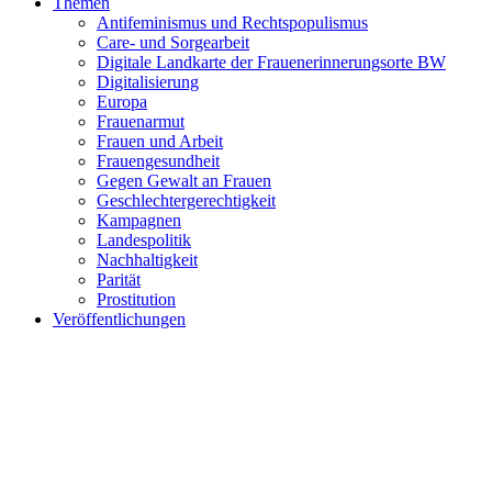
Themen
Antifeminismus und Rechtspopulismus
Care- und Sorgearbeit
Digitale Landkarte der Frauenerinnerungsorte BW
Digitalisierung
Europa
Frauenarmut
Frauen und Arbeit
Frauengesundheit
Gegen Gewalt an Frauen
Geschlechtergerechtigkeit
Kampagnen
Landespolitik
Nachhaltigkeit
Parität
Prostitution
Veröffentlichungen