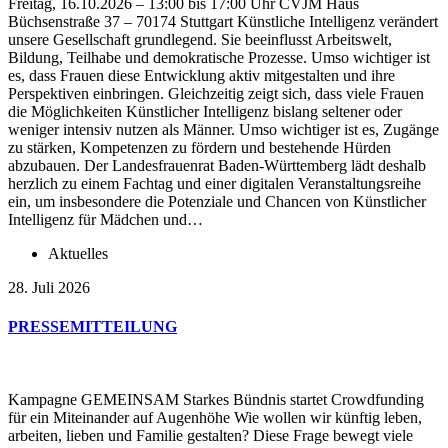
Freitag, 16.10.2026 – 13:00 bis 17:00 Uhr CVJM Haus
Büchsenstraße 37 – 70174 Stuttgart Künstliche Intelligenz verändert
unsere Gesellschaft grundlegend. Sie beeinflusst Arbeitswelt,
Bildung, Teilhabe und demokratische Prozesse. Umso wichtiger ist
es, dass Frauen diese Entwicklung aktiv mitgestalten und ihre
Perspektiven einbringen. Gleichzeitig zeigt sich, dass viele Frauen
die Möglichkeiten Künstlicher Intelligenz bislang seltener oder
weniger intensiv nutzen als Männer. Umso wichtiger ist es, Zugänge
zu stärken, Kompetenzen zu fördern und bestehende Hürden
abzubauen. Der Landesfrauenrat Baden-Württemberg lädt deshalb
herzlich zu einem Fachtag und einer digitalen Veranstaltungsreihe
ein, um insbesondere die Potenziale und Chancen von Künstlicher
Intelligenz für Mädchen und…
Aktuelles
28. Juli 2026
PRESSEMITTEILUNG
Kampagne GEMEINSAM Starkes Bündnis startet Crowdfunding
für ein Miteinander auf Augenhöhe Wie wollen wir künftig leben,
arbeiten, lieben und Familie gestalten? Diese Frage bewegt viele