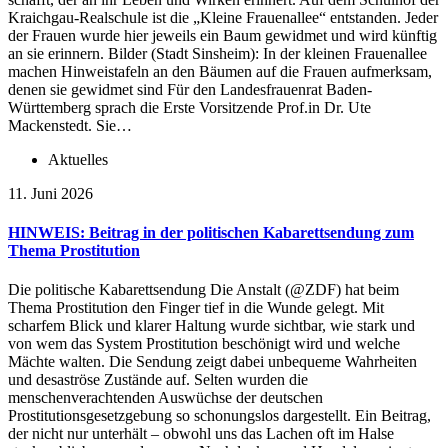
Kraichgau-Realschule ist die „Kleine Frauenallee“ entstanden. Jeder
der Frauen wurde hier jeweils ein Baum gewidmet und wird künftig
an sie erinnern. Bilder (Stadt Sinsheim): In der kleinen Frauenallee
machen Hinweistafeln an den Bäumen auf die Frauen aufmerksam,
denen sie gewidmet sind Für den Landesfrauenrat Baden-
Württemberg sprach die Erste Vorsitzende Prof.in Dr. Ute
Mackenstedt. Sie…
Aktuelles
11. Juni 2026
HINWEIS: Beitrag in der politischen Kabarettsendung zum
Thema Prostitution
Die politische Kabarettsendung Die Anstalt (@ZDF) hat beim
Thema Prostitution den Finger tief in die Wunde gelegt. Mit
scharfem Blick und klarer Haltung wurde sichtbar, wie stark und
von wem das System Prostitution beschönigt wird und welche
Mächte walten. Die Sendung zeigt dabei unbequeme Wahrheiten
und desaströse Zustände auf. Selten wurden die
menschenverachtenden Auswüchse der deutschen
Prostitutionsgesetzgebung so schonungslos dargestellt. Ein Beitrag,
der nicht nur unterhält – obwohl uns das Lachen oft im Halse