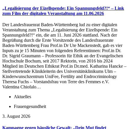
„Legalisierung der Eizellspende: Ein Spannungsfeld?!“ – Link
zum Film der digitalen Veranstaltung am 11.06.2026
Der Landesfrauenrat Baden-Württemberg lud zu einer digitalen
Veranstaltung zum Thema „Legalisierung der Eizellspende: Ein
Spannungsfeld?!“ ein, die am 11. Juni 2026 stattfand. Nach der
Begrüßung durch die Erste Vorsitzende des Landesfrauenrate
Baden-Württemberg Frau Prof.in Dr Ute Mackenstedt, gab es vier
Inputs zu je 15 Minuten von folgenden Referentinnen: Prof.in Dr.
Dr. Sigrid Graumann – Professorin für Ethik an der Evangelischen
Hochschule Bochum, seit 2017 Rektorin, von 2016 bis 2024
Mitglied im Deutschen Ethikrat Prof.in Dr.med. Katharina Hancke –
Stellvertretende Klinikleiterin des Universitätsklinikums Ulm –
Kinderwunschzentrum UniFee, Fertility and Endrocriminology
Theresa Fuchs – Vorstandsfrau von Terre des Femmes e.V.
Valentina Chiofalo…
Aktuelles
Frauengesundheit
3. August 2026
Kampagne gegen häusliche Gewalt: „Dein Mut findet