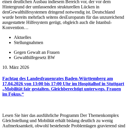
einen deutlichen Ausbau indiesem Bereich vor, der vor dem
Hintergrund der umfassenden strukturellen Lücken in
denGewalthilfesystemen dringend notwendig ist. Deutschland
wurde bereits mehrfach seitens desEuroparats für das unzureichend
ausgestattete Hilfesystem gerügt, obgleich auch die Istanbul-
Konvention…
Aktuelles
Stellungnahmen
Gegen Gewalt an Frauen
Gewalthilfegesetz BW
10. März 2026
Fachtag des Landesfrauenrates Baden-Württemberg am
17.04.2026 von 13:00 bis 17:00 Uhr im Hospitalhof in Stuttgart
„Mobilität fair gestalten. Gleichberechtigt unterwegs. Frauen
im Fokus.“
Lesen Sie hier das ausführliche Programm Der Themenkomplex
Gleichstellung und Mobilität erhält bislang deutlich zu wenig
Aufmerksamkeit, obwohl bestehende Problemlagen gravierend sind