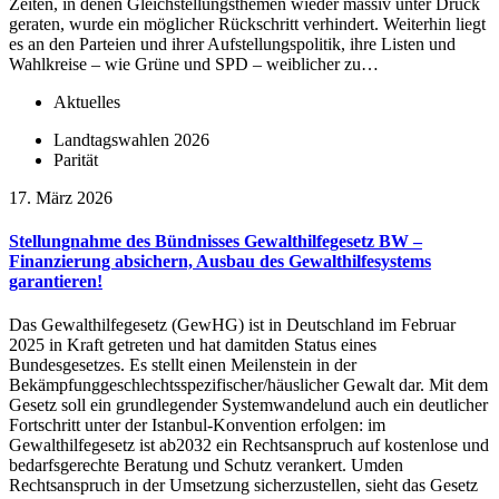
Zeiten, in denen Gleichstellungsthemen wieder massiv unter Druck
geraten, wurde ein möglicher Rückschritt verhindert. Weiterhin liegt
es an den Parteien und ihrer Aufstellungspolitik, ihre Listen und
Wahlkreise – wie Grüne und SPD – weiblicher zu…
Aktuelles
Landtagswahlen 2026
Parität
17. März 2026
Stellungnahme des Bündnisses Gewalthilfegesetz BW –
Finanzierung absichern, Ausbau des Gewalthilfesystems
garantieren!
Das Gewalthilfegesetz (GewHG) ist in Deutschland im Februar
2025 in Kraft getreten und hat damitden Status eines
Bundesgesetzes. Es stellt einen Meilenstein in der
Bekämpfunggeschlechtsspezifischer/häuslicher Gewalt dar. Mit dem
Gesetz soll ein grundlegender Systemwandelund auch ein deutlicher
Fortschritt unter der Istanbul-Konvention erfolgen: im
Gewalthilfegesetz ist ab2032 ein Rechtsanspruch auf kostenlose und
bedarfsgerechte Beratung und Schutz verankert. Umden
Rechtsanspruch in der Umsetzung sicherzustellen, sieht das Gesetz